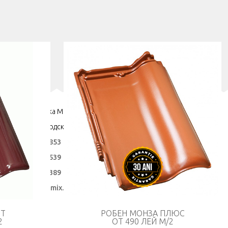
дрес: Республика Молдова
ишинёв, Ул. Заводская, 211, 2023
ел:
+373 69 064 853
ел:
+373 79 555 539
ел:
+373 22 411 389
mail:
info@ceramix.md
НТ
РОБЕН МОНЗА ПЛЮС
2
ОТ 490 ЛЕЙ М/2