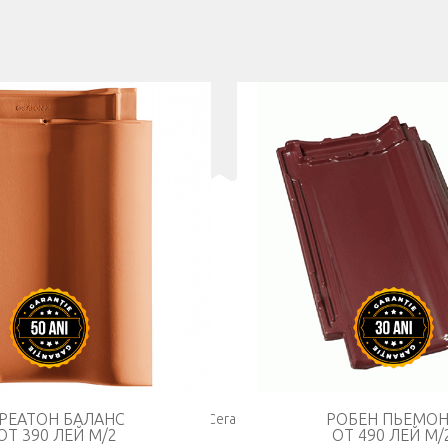
А
К
Т
Т
Т
E-
РЕАТОН БАЛАНС
РОБЕН ПЬЕМО
©
Ceramix
ОТ 390 ЛЕЙ М/2
ОТ 490 ЛЕЙ М/