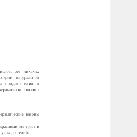
иалов, без никаких
оздания натуральной
ка придают вазонам
 керамические вазоны
керамические вазоны
красивый контраст в
ругих растений.