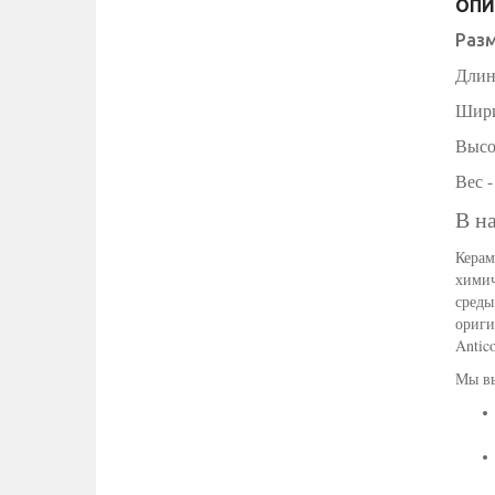
ОПИ
Раз
Длин
Шири
Высо
Вес -
В н
Керам
химич
сред
ориги
Antic
Мы вы