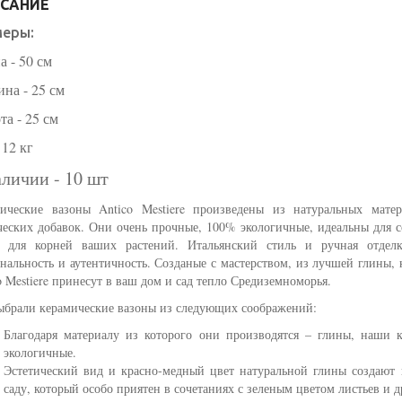
САНИЕ
меры:
а - 50 см
на - 25 см
та - 25 см
 12 кг
аличии - 10 шт
ические вазоны Antico Mestiere произведены из натуральных матер
еских добавок. Они очень прочные, 100% экологичные, идеальны для с
ы для корней ваших растений. Итальянский стиль и ручная отдел
нальность и аутентичность. Созданые с мастерством, из лучшей глины,
o Mestiere принесут в ваш дом и сад тепло Средиземноморья.
брали керамические вазоны из следующих соображений:
Благодаря материалу из которого они производятся – глины, наши 
экологичные.
Эстетический вид и красно-медный цвет натуральной глины создают 
саду, который особо приятен в сочетаниях с зеленым цветом листьев и д