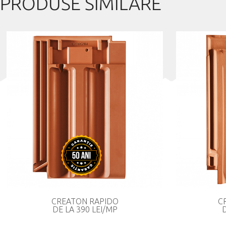
PRODUSE SIMILARE
Home
Despre noi
Produse
Noutati
Informatii utile
Galerie
Parteneri
Contact
CREATON RAPIDO
C
DE LA 390 LEI/MP
D