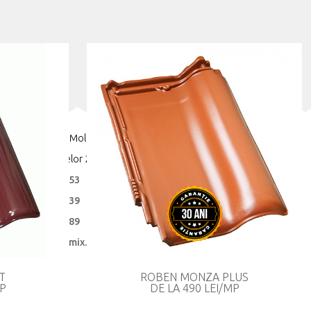
dresa: Republica Moldova,
işinău, Str. Uzinelor 211, 2023
l:
+373 69 064 853
l:
+373 79 555 539
l:
+373 22 411 389
mail:
info@ceramix.md
T
ROBEN MONZA PLUS
MP
DE LA 490 LEI/MP