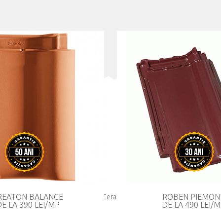
A
Ch
Te
Te
Te
E-
REATON BALANCE
ROBEN PIEMON
©
Ceramix
E LA 390 LEI/MP
DE LA 490 LEI/