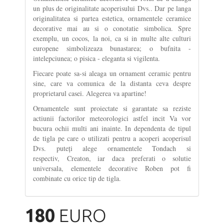
un plus de originalitate acoperisului Dvs.. Dar pe langa
originalitatea si partea estetica, ornamentele ceramice
decorative mai au si o conotatie simbolica. Spre
exemplu, un cocos, la noi, ca si in multe alte culturi
europene simbolizeaza bunastarea; o bufnita -
intelepciunea; o pisica - eleganta si vigilenta.
Fiecare poate sa-si aleaga un ornament ceramic pentru
sine, care va comunica de la distanta ceva despre
proprietarul casei. Alegerea va apartine!
Ornamentele sunt proiectate si garantate sa reziste
actiunii factorilor meteorologici astfel incit Va vor
bucura ochii multi ani inainte. In dependenta de tipul
de tigla pe care o utilizati pentru a acoperi acoperisul
Dvs. puteți alege ornamentele Tondach si
respectiv, Creaton, iar daca preferati o solutie
universala, elementele decorative Roben pot fi
combinate cu orice tip de tigla.
180
EURO