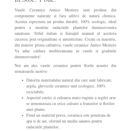
Vasele Ceramice Antico Mestiere sunt produse din
componente naturale si fara aditivi de natură chimica.
Acestea reprezinta un produs durabil, 100% ecologic, ideal
pentru a mentine radacinile plantelor dumneavoastra
sanatoase. Stilul italian si finisajul manual al acestora
cuceresc prin originalitate si autenticitate. Create cu maestrie,
din materie prima calitativa, vasele ceramice Antico Mestiere
Va aduc caldura mediteraneana in casele si gradinile
dumneavoastra!
Noi am ales vasele ceramice pentru florile noastre din
urmatoarele motive:
Datorita materialului natural din care sunt fabricate,
argila, ghivecele ceramice sunt ecologice, 100%
reciclabile;
Aspectul estetic si culoarea maro-ruginie a argilei arse
se armonizeaza cu orice culoare a frunzelor si florilor
unei plante;
Fiind un material poros, ceramica este penetrata de
apa si de aer, oferind un mediu sanatos pentru
radacinile plantelor;