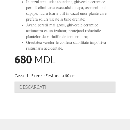
In cazul unui udat abundent, ghivecele ceramice
permit eliminarea excesului de apa, asemeni unei
supape, lucru foarte util in cazul unor plante care
prefera soluri uscate si bine drenate;
Avand peretii mai grosi, ghivecele ceramice
actioneaza ca un izolator, protejand radacinile
plantelor de variatiile de temperatura;
Greutatea vaselor le confera stabilitate impotriva
rasturnarii accidentale.
680
MDL
Cassetta Firenze Festonata 60 cm
DESCARCATI